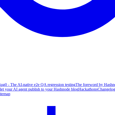
ug0 - The AI-native e2e QA regression testing
The foreword by Hashno
 let your AI agent publish to your Hashnode blog
Hackathons
Changelo
itemap