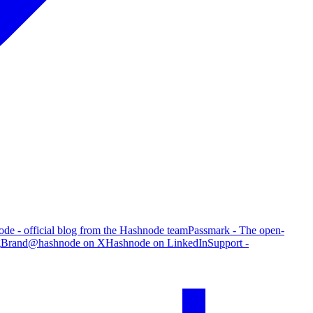
de - official blog from the Hashnode team
Passmark - The open-
g
Brand
@hashnode on X
Hashnode on LinkedIn
Support -