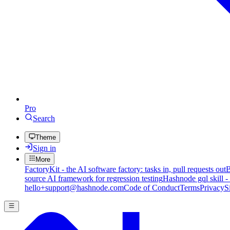
Pro
Search
Theme
Sign in
More
FactoryKit - the AI software factory: tasks in, pull requests out
B
source AI framework for regression testing
Hashnode gql skill -
hello+support@hashnode.com
Code of Conduct
Terms
Privacy
S