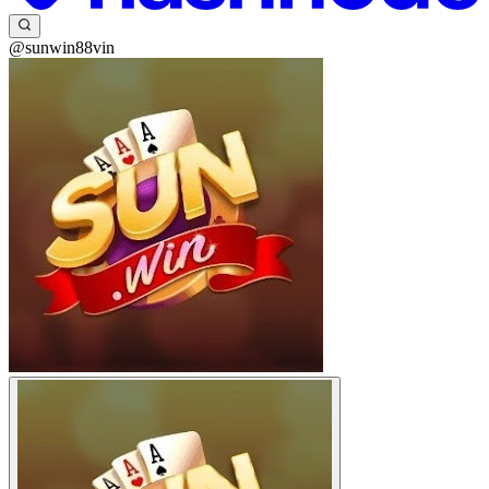
@sunwin88vin