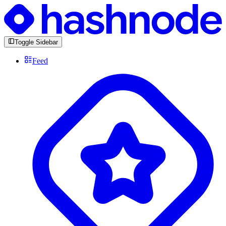
Toggle Sidebar
Feed