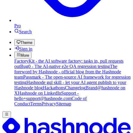
Pro
Search
Theme
Sign in
More
FactoryKit - the AI software factory: tasks in, pull requests
out
Bug0 - The AI-native e2e QA regression testing
The
foreword by Hashnode - official blog from the Hashnode
team
Passmark - The open-source AI framework for regression
testing
Hashnode gql skill - let your AI agent publish to your
Hashnode blog
Hackathons
Changelog
Brand
@hashnode on
X
Hashnode on LinkedIn
Support -
hello+support@hashnode.com
Code of
Conduct
Terms
Privacy
Sitemap