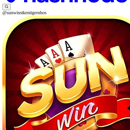
@sunwinstkentigernhos