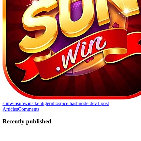
sunwin
sunwinstkentigernhospice.hashnode.dev
1
post
Articles
Comments
Recently published
S
sunwin
in
sunwinstkentigernhospice.hashnode.dev
·
Apr 30, 2025
· 2