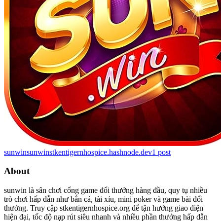
sunwin
sunwinstkentigernhospice.hashnode.dev
1
post
About
sunwin là sân chơi cổng game đổi thưởng hàng đầu, quy tụ nhiều
trò chơi hấp dẫn như bắn cá, tài xỉu, mini poker và game bài đổi
thưởng. Truy cập stkentigernhospice.org để tận hưởng giao diện
hiện đại, tốc độ nạp rút siêu nhanh và nhiều phần thưởng hấp dẫn