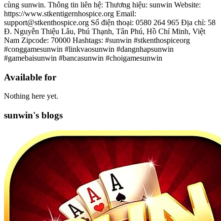
cùng sunwin. Thông tin liên hệ: Thương hiệu: sunwin Website:
https://www.stkentigernhospice.org Email:
support@stkenthospice.org Số điện thoại: 0580 264 965 Địa chỉ: 58
Đ. Nguyễn Thiệu Lâu, Phú Thạnh, Tân Phú, Hồ Chí Minh, Việt
Nam Zipcode: 70000 Hashtags: #sunwin #stkenthospiceorg
#conggamesunwin #linkvaosunwin #dangnhapsunwin
#gamebaisunwin #bancasunwin #choigamesunwin
Available for
Nothing here yet.
sunwin's blogs