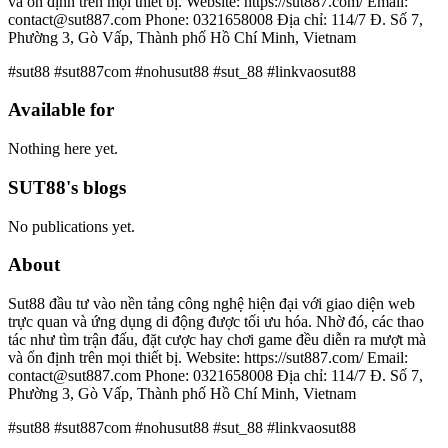
và ổn định trên mọi thiết bị. Website: https://sut887.com/ Email:
contact@sut887.com Phone: 0321658008 Địa chỉ: 114/7 Đ. Số 7,
Phường 3, Gò Vấp, Thành phố Hồ Chí Minh, Vietnam
#sut88 #sut887com #nohusut88 #sut_88 #linkvaosut88
Available for
Nothing here yet.
SUT88's blogs
No publications yet.
About
Sut88 đầu tư vào nền tảng công nghệ hiện đại với giao diện web
trực quan và ứng dụng di động được tối ưu hóa. Nhờ đó, các thao
tác như tìm trận đấu, đặt cược hay chơi game đều diễn ra mượt mà
và ổn định trên mọi thiết bị. Website: https://sut887.com/ Email:
contact@sut887.com Phone: 0321658008 Địa chỉ: 114/7 Đ. Số 7,
Phường 3, Gò Vấp, Thành phố Hồ Chí Minh, Vietnam
#sut88 #sut887com #nohusut88 #sut_88 #linkvaosut88