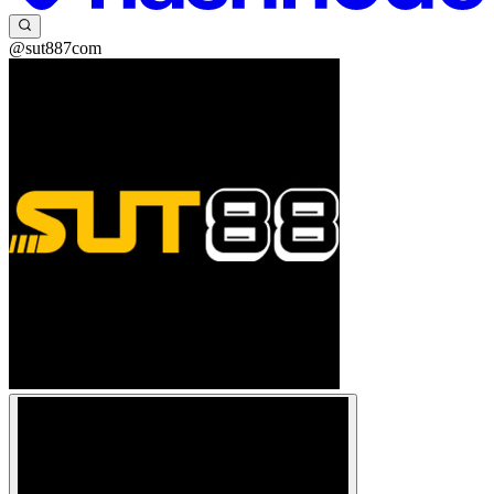
@sut887com