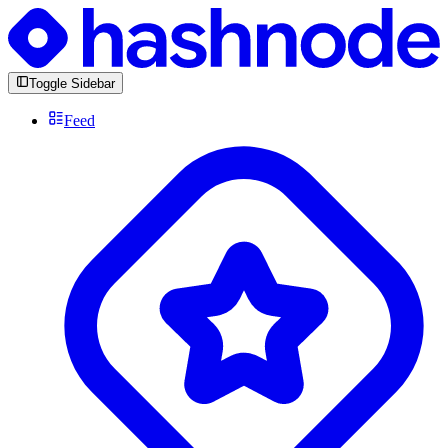
Toggle Sidebar
Feed