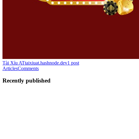
Tài Xỉu AT
taixiuat.hashnode.dev
1
post
Articles
Comments
Recently published
TX
Tài Xỉu AT
in
taixiuat.hashnode.dev
·
Jan 8, 2025
· 1 min read
taixiuat
Tài xỉu (Taixiu.at) là trò chơi dự đoán tổng điểm 3 viên xúc xắc cao
(Tài) hay thấp (Xỉu) hơn mốc quy định của nhà cái đưa ra, người
chơi sẽ thắng và nhận tiền cược nếu đoán đúng của Tài hoặc Xỉu.
Truy cập ngay https://taixiu.at/ để lấy link chơi hoặ...