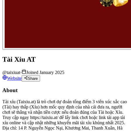
Tài Xỉu AT
@
taixiuat
·
Joined January 2025
Website
Share
About
Tài xỉu (Taixiu.at) là trò chơi dự đoán tổng điểm 3 viên xúc xắc cao
(Tài) hay thấp (Xỉu) hơn mốc quy định của nhà cái đưa ra, người
chơi sẽ thắng và nhận tiền cược nếu đoán đúng của Tài hoặc Xỉu.
Truy cập ngay https://taixiu.at/ để lấy link chơi hoặc link tải app tài
xỉu online và cập nhật những khuyến mãi tài xỉu khủng nhất 2025.
Địa chỉ: 14 P. Nguyễn Ngọc Nại, Khương Mai, Thanh Xuân, Hà