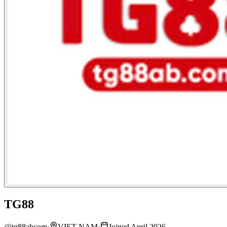
TG88
@
tg88abcom
·
VIET NAM
·
Joined April 2026