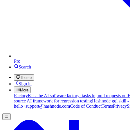
Pro
Search
Theme
Sign in
More
FactoryKit - the AI software factory: tasks in, pull requests out
B
source AI framework for regression testing
Hashnode gql skill -
hello+support@hashnode.com
Code of Conduct
Terms
Privacy
S