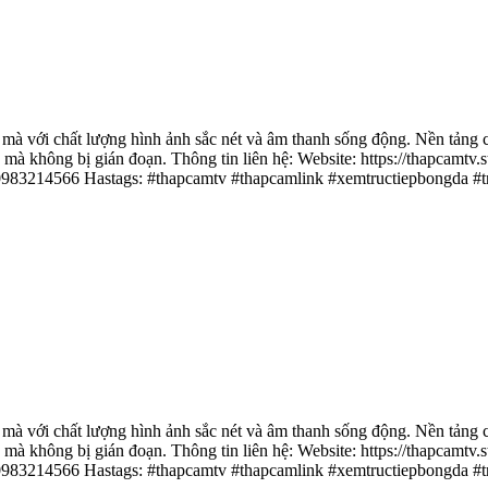
ới chất lượng hình ảnh sắc nét và âm thanh sống động. Nền tảng cậ
ày mà không bị gián đoạn. Thông tin liên hệ: Website: https://thapcam
 0983214566 Hastags: #thapcamtv #thapcamlink #xemtructiepbongda #
ới chất lượng hình ảnh sắc nét và âm thanh sống động. Nền tảng cậ
ày mà không bị gián đoạn. Thông tin liên hệ: Website: https://thapcam
 0983214566 Hastags: #thapcamtv #thapcamlink #xemtructiepbongda #