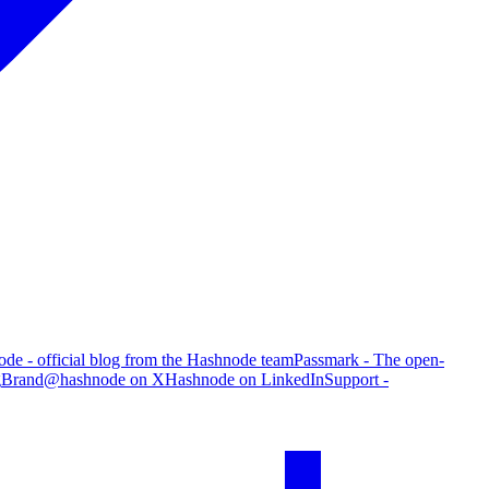
de - official blog from the Hashnode team
Passmark - The open-
g
Brand
@hashnode on X
Hashnode on LinkedIn
Support -