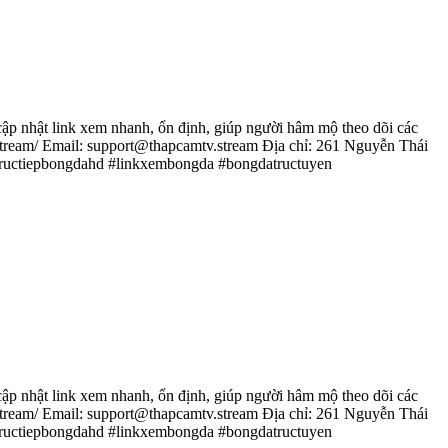
p nhật link xem nhanh, ổn định, giúp người hâm mộ theo dõi các
tv.stream/ Email: support@thapcamtv.stream Địa chỉ: 261 Nguyễn Thái
tructiepbongdahd #linkxembongda #bongdatructuyen
p nhật link xem nhanh, ổn định, giúp người hâm mộ theo dõi các
tv.stream/ Email: support@thapcamtv.stream Địa chỉ: 261 Nguyễn Thái
tructiepbongdahd #linkxembongda #bongdatructuyen