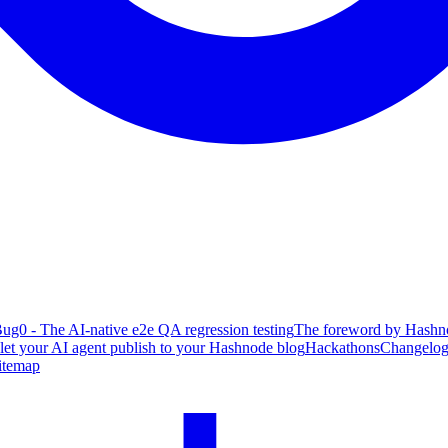
ug0 - The AI-native e2e QA regression testing
The foreword by Hashno
 let your AI agent publish to your Hashnode blog
Hackathons
Changelo
itemap