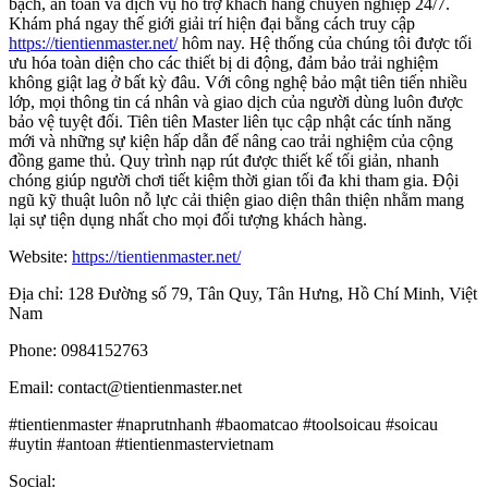
bạch, an toàn và dịch vụ hỗ trợ khách hàng chuyên nghiệp 24/7.
Khám phá ngay thế giới giải trí hiện đại bằng cách truy cập
https://tientienmaster.net/
hôm nay. Hệ thống của chúng tôi được tối
ưu hóa toàn diện cho các thiết bị di động, đảm bảo trải nghiệm
không giật lag ở bất kỳ đâu. Với công nghệ bảo mật tiên tiến nhiều
lớp, mọi thông tin cá nhân và giao dịch của người dùng luôn được
bảo vệ tuyệt đối. Tiên tiên Master liên tục cập nhật các tính năng
mới và những sự kiện hấp dẫn để nâng cao trải nghiệm của cộng
đồng game thủ. Quy trình nạp rút được thiết kế tối giản, nhanh
chóng giúp người chơi tiết kiệm thời gian tối đa khi tham gia. Đội
ngũ kỹ thuật luôn nỗ lực cải thiện giao diện thân thiện nhằm mang
lại sự tiện dụng nhất cho mọi đối tượng khách hàng.
Website:
https://tientienmaster.net/
Địa chỉ: 128 Đường số 79, Tân Quy, Tân Hưng, Hồ Chí Minh, Việt
Nam
Phone: 0984152763
Email: contact@tientienmaster.net
#tientienmaster #naprutnhanh #baomatcao #toolsoicau #soicau
#uytin #antoan #tientienmastervietnam
Social: