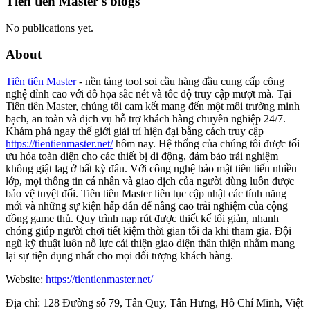
Tiên tiên Master's blogs
No publications yet.
About
Tiên tiên Master
- nền tảng tool soi cầu hàng đầu cung cấp công
nghệ đỉnh cao với đồ họa sắc nét và tốc độ truy cập mượt mà. Tại
Tiên tiên Master, chúng tôi cam kết mang đến một môi trường minh
bạch, an toàn và dịch vụ hỗ trợ khách hàng chuyên nghiệp 24/7.
Khám phá ngay thế giới giải trí hiện đại bằng cách truy cập
https://tientienmaster.net/
hôm nay. Hệ thống của chúng tôi được tối
ưu hóa toàn diện cho các thiết bị di động, đảm bảo trải nghiệm
không giật lag ở bất kỳ đâu. Với công nghệ bảo mật tiên tiến nhiều
lớp, mọi thông tin cá nhân và giao dịch của người dùng luôn được
bảo vệ tuyệt đối. Tiên tiên Master liên tục cập nhật các tính năng
mới và những sự kiện hấp dẫn để nâng cao trải nghiệm của cộng
đồng game thủ. Quy trình nạp rút được thiết kế tối giản, nhanh
chóng giúp người chơi tiết kiệm thời gian tối đa khi tham gia. Đội
ngũ kỹ thuật luôn nỗ lực cải thiện giao diện thân thiện nhằm mang
lại sự tiện dụng nhất cho mọi đối tượng khách hàng.
Website:
https://tientienmaster.net/
Địa chỉ: 128 Đường số 79, Tân Quy, Tân Hưng, Hồ Chí Minh, Việt