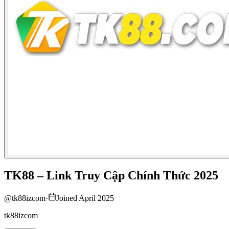
TK88 – Link Truy Cập Chính Thức 2025
@
tk88izcom
·
Joined April 2025
tk88izcom