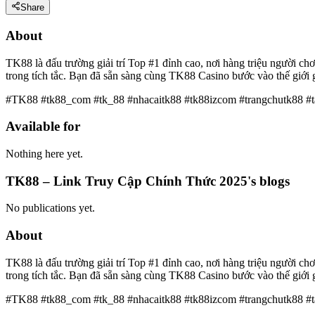
Share
About
TK88 là đấu trường giải trí Top #1 đỉnh cao, nơi hàng triệu người ch
trong tích tắc. Bạn đã sẵn sàng cùng TK88 Casino bước vào thế giới gi
#TK88 #tk88_com #tk_88 #nhacaitk88 #tk88izcom #trangchutk88 #ta
Available for
Nothing here yet.
TK88 – Link Truy Cập Chính Thức 2025's blogs
No publications yet.
About
TK88 là đấu trường giải trí Top #1 đỉnh cao, nơi hàng triệu người ch
trong tích tắc. Bạn đã sẵn sàng cùng TK88 Casino bước vào thế giới gi
#TK88 #tk88_com #tk_88 #nhacaitk88 #tk88izcom #trangchutk88 #ta