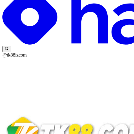
@tk88izcom