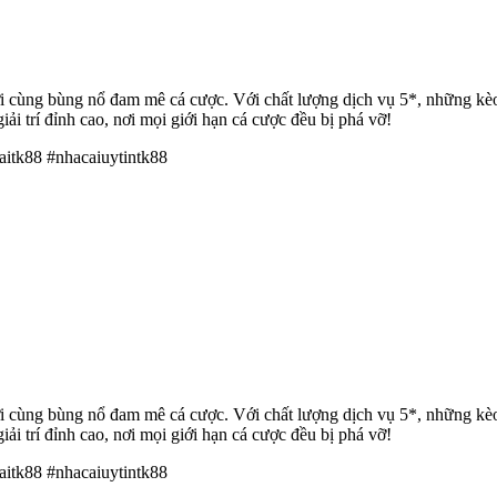
ơi cùng bùng nổ đam mê cá cược. Với chất lượng dịch vụ 5*, những kèo 
ải trí đỉnh cao, nơi mọi giới hạn cá cược đều bị phá vỡ!
itk88 #nhacaiuytintk88
ơi cùng bùng nổ đam mê cá cược. Với chất lượng dịch vụ 5*, những kèo 
ải trí đỉnh cao, nơi mọi giới hạn cá cược đều bị phá vỡ!
itk88 #nhacaiuytintk88