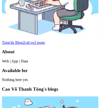
Tong'dz Blog
2t.id.vn
3
posts
About
Web | App | Data
Available for
Nothing here yet.
Cao Võ Thanh Tòng's blogs