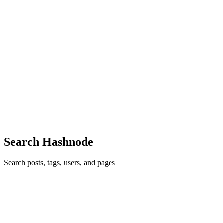
CV
Cao Võ Thanh Tòng
in
2t.id.vn
·
Oct 22, 2024
· 4 min read
Tạo ứng dụng Chat2T với React và NestJS: Trải
nghiệm Giao tiếp Hiện đại
1. Giới thiệu Trong bài viết này, tôi sẽ giới thiệu về Chat2T, một ứng
dụng web tôi đã phát triển để cung cấp trải nghiệm giao tiếp theo
thời gian thực. Chat2T được xây dựng dựa trên hai công nghệ chủ
đạo: React cho front-end và NestJS cho back-end. ...
0
0
Search Hashnode
Search posts, tags, users, and pages