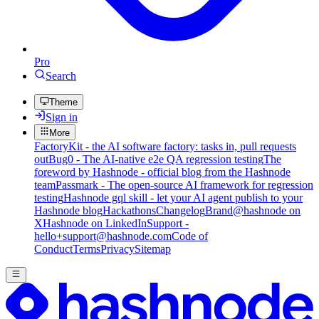
Pro
Search
Theme
Sign in
More
FactoryKit - the AI software factory: tasks in, pull requests
out
Bug0 - The AI-native e2e QA regression testing
The
foreword by Hashnode - official blog from the Hashnode
team
Passmark - The open-source AI framework for regression
testing
Hashnode gql skill - let your AI agent publish to your
Hashnode blog
Hackathons
Changelog
Brand
@hashnode on
X
Hashnode on LinkedIn
Support -
hello+support@hashnode.com
Code of
Conduct
Terms
Privacy
Sitemap