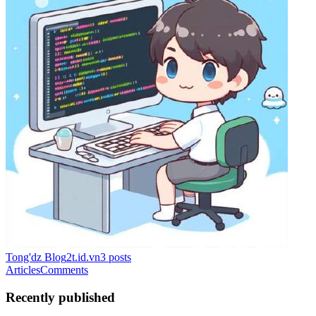
Tong'dz Blog
2t.id.vn
3
posts
Articles
Comments
Recently published