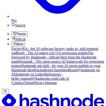
Pro
Search
Theme
Sign in
More
FactoryKit - the AI software factory: tasks in, pull requests
out
Bug0 - The AI-native e2e QA regression testing
The
foreword by Hashnode - official blog from the Hashnode
team
Passmark - The open-source AI framework for regression
testing
Hashnode gql skill - let your AI agent publish to your
Hashnode blog
Hackathons
Changelog
Brand
@hashnode on
X
Hashnode on LinkedIn
Support -
hello+support@hashnode.com
Code of
Conduct
Terms
Privacy
Sitemap