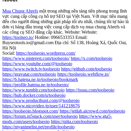
Mua Chung Ahrefs
một trong những nền tảng tiên phong trong lĩnh
vực cung cấp công cụ hỗ trợ SEO tại Việt Nam. Với mục tiêu mang
đến cho người dùng những giải pháp tối ưu nhất, chúng tôi tự hào là
đơn vị hàng đầu trong việc cung cấp dịch vụ mua chung Ahrefs và
các công cụ SEO đẳng cấp khác. Website: Website:
https://toolseo.io/
Hotline: 0966533353 Email:
Buyseotools.io@gmail.com Địa chỉ: Số 138, Hoàng Xá, Quốc Oai,
Hà Nội
Social:
https://toolseoio.wordpress.com/
https://www.pinterest.com/toolseoio/
https://x.com/toolseoio
https://www.youtube.com/@toolseoio
https://www.twitch.tv/toolseoio
https://github.com/toolseoio
https://gravatar.com/toolseoio
https://toolseoio.webflow.io/
https://b.hatena.ne.jp/toolseoio/bookmark
https://profile.hatena.ne.jp/toolseoio/
https://www.tumblr.com/toolseoio
https://issuu.com/toolseoio
https://hub.docker.com/u/toolseoio
https://www.producthunt.com/@toolseoio
https://www.nicovideo.jp/user/141218676
https://toolseoio.blogspot.com/
https://gitlab.aicrowd.com/toolseoio
https://forum.m5stack.com/user/toolseoio
https://www.gta5-
mods.com/users/toolseoio
https://qiita.com/toolseoio
https://myanimelist.net/profile/toolseoio