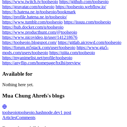
https://www.twitch.tv/toolseoio
https://github.com/toolseoio
https://gravatar.com/toolseoio
https://toolseoio.webflow.io/
https://b.hatena.ne.jp/toolseoio/bookmark
https://profile.hatena.ne.jp/toolseoio/
https://www.tumblr.com/toolseoio
https://issuu.com/toolseoio
https://hub.docker.com/u/toolseoio
https://www.producthunt.com/@toolseoio
https://www.nicovideo.jp/user/141218676
https://toolseoio.blogspot.com/
https://gitlab.aicrowd.com/toolseoio
https://forum.m5stack.com/user/toolseoio
https://www.gta5-
mods.com/users/toolseoio
https://qiita.com/toolseoio
https://myanimelist.net/profile/toolseoio
https://anyflip.com/homepage/hxlhi/preview
Available for
Nothing here yet.
Mua Chung Ahrefs's blogs
toolseoio
toolseoio.hashnode.dev
1
post
Articles
Comments