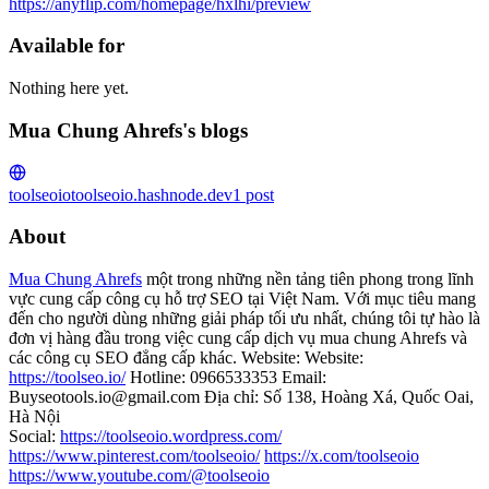
https://anyflip.com/homepage/hxlhi/preview
Available for
Nothing here yet.
Mua Chung Ahrefs's blogs
toolseoio
toolseoio.hashnode.dev
1
post
About
Mua Chung Ahrefs
một trong những nền tảng tiên phong trong lĩnh
vực cung cấp công cụ hỗ trợ SEO tại Việt Nam. Với mục tiêu mang
đến cho người dùng những giải pháp tối ưu nhất, chúng tôi tự hào là
đơn vị hàng đầu trong việc cung cấp dịch vụ mua chung Ahrefs và
các công cụ SEO đẳng cấp khác. Website: Website:
https://toolseo.io/
Hotline: 0966533353 Email:
Buyseotools.io@gmail.com Địa chỉ: Số 138, Hoàng Xá, Quốc Oai,
Hà Nội
Social:
https://toolseoio.wordpress.com/
https://www.pinterest.com/toolseoio/
https://x.com/toolseoio
https://www.youtube.com/@toolseoio