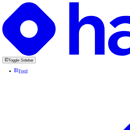
Toggle Sidebar
Feed