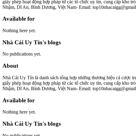
giấy phép hoạt động hợp pháp từ các tổ chức uy tín, cung cấp kho tr
Nhậm, Dĩ An, Bình Dương, Việt Nam- Email: top10nhacaigg@gmail.c
Available for
Nothing here yet.
Nhà Cái Uy Tín's blogs
No publications yet.
About
Nhà Cái Uy Tín là danh sách tổng hợp những thương hiệu cá cược trự
giấy phép hoạt động hợp pháp từ các tổ chức uy tín, cung cấp kho tr
Nhậm, Dĩ An, Bình Dương, Việt Nam- Email: top10nhacaigg@gmail.c
Available for
Nothing here yet.
Nhà Cái Uy Tín's blogs
No publications yet.