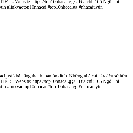
IẾT: - Website: https://top10nhacai.gg/ - Địa chỉ: 105 Ngô Thì
in #linkvaotop10nhacai #top10nhacaigg #nhacaiuytin
bạch và khả năng thanh toán ổn định. Những nhà cái này đều sở hữu
IẾT: - Website: https://top10nhacai.gg/ - Địa chỉ: 105 Ngô Thì
in #linkvaotop10nhacai #top10nhacaigg #nhacaiuytin