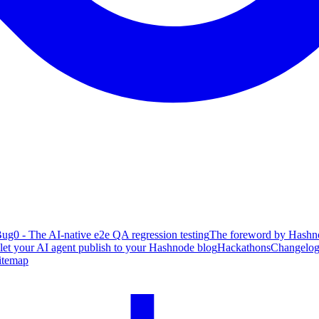
ug0 - The AI-native e2e QA regression testing
The foreword by Hashno
 let your AI agent publish to your Hashnode blog
Hackathons
Changelo
itemap