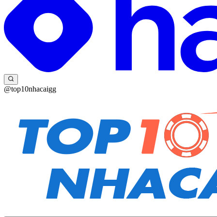
@top10nhacaigg