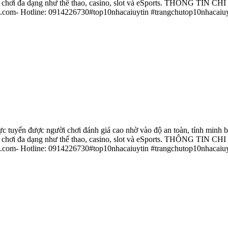
ò chơi đa dạng như thể thao, casino, slot và eSports. THÔNG TIN CHI T
om- Hotline: 0914226730#top10nhacaiuytin #trangchutop10nhacaiuyt
c tuyến được người chơi đánh giá cao nhờ vào độ an toàn, tính minh 
ò chơi đa dạng như thể thao, casino, slot và eSports. THÔNG TIN CHI T
om- Hotline: 0914226730#top10nhacaiuytin #trangchutop10nhacaiuyt