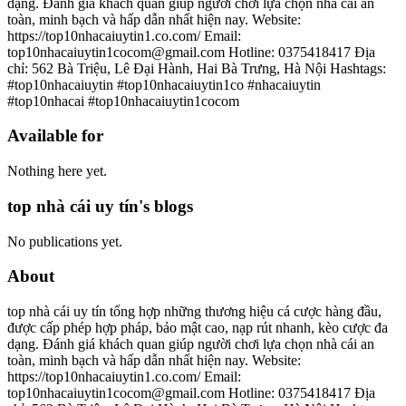
dạng. Đánh giá khách quan giúp người chơi lựa chọn nhà cái an
toàn, minh bạch và hấp dẫn nhất hiện nay. Website:
https://top10nhacaiuytin1.co.com/ Email:
top10nhacaiuytin1cocom@gmail.com Hotline: 0375418417 Địa
chỉ: 562 Bà Triệu, Lê Đại Hành, Hai Bà Trưng, Hà Nội Hashtags:
#top10nhacaiuytin #top10nhacaiuytin1co #nhacaiuytin
#top10nhacai #top10nhacaiuytin1cocom
Available for
Nothing here yet.
top nhà cái uy tín's blogs
No publications yet.
About
top nhà cái uy tín tổng hợp những thương hiệu cá cược hàng đầu,
được cấp phép hợp pháp, bảo mật cao, nạp rút nhanh, kèo cược đa
dạng. Đánh giá khách quan giúp người chơi lựa chọn nhà cái an
toàn, minh bạch và hấp dẫn nhất hiện nay. Website:
https://top10nhacaiuytin1.co.com/ Email:
top10nhacaiuytin1cocom@gmail.com Hotline: 0375418417 Địa