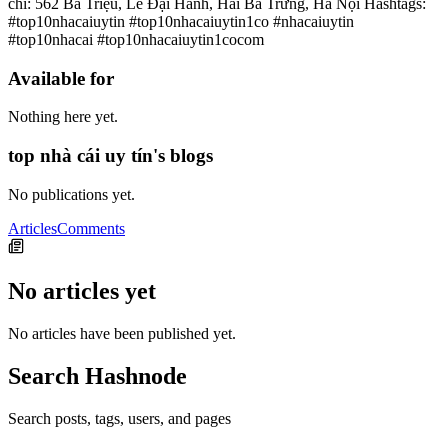
chỉ: 562 Bà Triệu, Lê Đại Hành, Hai Bà Trưng, Hà Nội Hashtags:
#top10nhacaiuytin #top10nhacaiuytin1co #nhacaiuytin
#top10nhacai #top10nhacaiuytin1cocom
Available for
Nothing here yet.
top nhà cái uy tín's blogs
No publications yet.
Articles
Comments
No articles yet
No articles have been published yet.
Search Hashnode
Search posts, tags, users, and pages