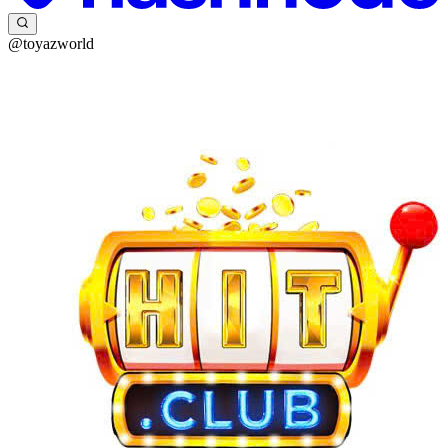
@toyazworld