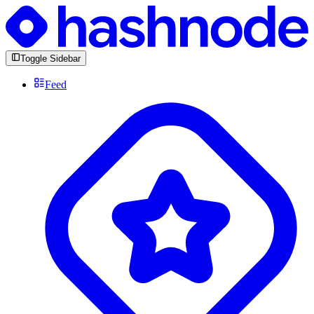
Toggle Sidebar
Feed