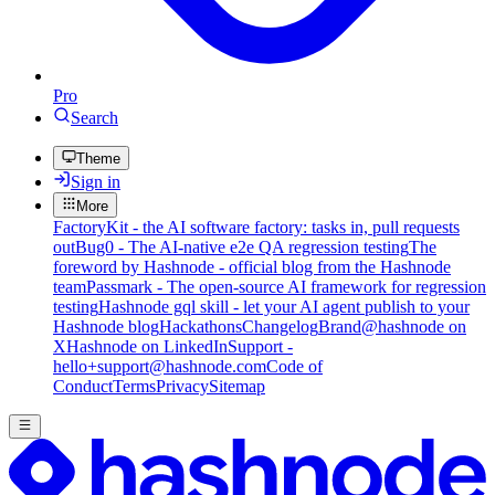
Pro
Search
Theme
Sign in
More
FactoryKit - the AI software factory: tasks in, pull requests
out
Bug0 - The AI-native e2e QA regression testing
The
foreword by Hashnode - official blog from the Hashnode
team
Passmark - The open-source AI framework for regression
testing
Hashnode gql skill - let your AI agent publish to your
Hashnode blog
Hackathons
Changelog
Brand
@hashnode on
X
Hashnode on LinkedIn
Support -
hello+support@hashnode.com
Code of
Conduct
Terms
Privacy
Sitemap