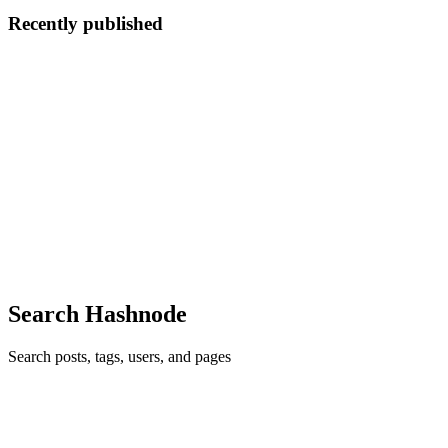
Recently published
HC
HIT CLUB
in
toyazworld.hashnode.dev
·
Jan 11, 2025
· 1 min
read
toyazworld
Hit Club là cổng game bài trực tuyến hàng đầu năm 2024, mang
đến trải nghiệm giải trí đỉnh cao cho người chơi. Trang website
toyaz-world.net , Với giao diện hiện đại, tính năng mượt mà, và hệ
thống bảo mật hàng đầu, Hit Club khẳng định uy tín trên t...
0
0
Search Hashnode
Search posts, tags, users, and pages