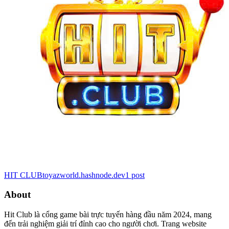
HIT CLUB
toyazworld.hashnode.dev
1
post
About
Hit Club là cổng game bài trực tuyến hàng đầu năm 2024, mang
đến trải nghiệm giải trí đỉnh cao cho người chơi. Trang website