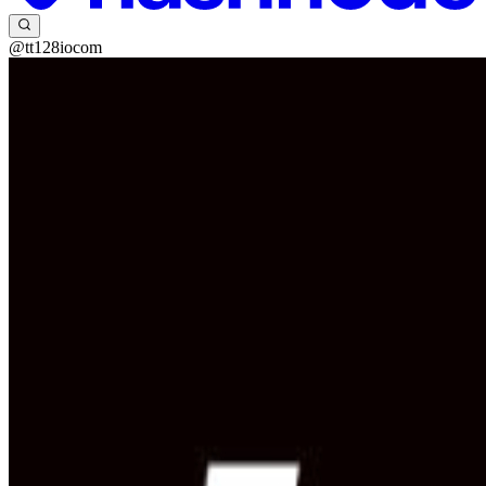
@tt128iocom