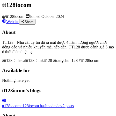
tt128iocom
@
tt128iocom
·
Joined October 2024
Website
Share
About
TT128 - Nhà cái uy tín đã ra mắt được 4 năm, lượng người chơi
đông đảo và nhiều khuyến mãi hấp dẫn. TT128 được đánh giá 5 sao
ở thời điểm hiện tại.
#tt128 #nhacaitt128 #linktt128 #trangchutt128 #tt128iocom
Available for
Nothing here yet.
tt128iocom's blogs
tt128iocom
tt128iocom.hashnode.dev
2
posts
About