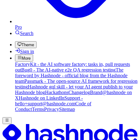
Pro
Search
Theme
Sign in
More
FactoryKit - the AI software factory: tasks in, pull requests
out
Bug0 - The AI-native e2e QA regression testing
The
foreword by Hashnode - official blog from the Hashnode
team
Passmark - The open-source AI framework for regression
testing
Hashnode gql skill - let your AI agent publish to your
Hashnode blog
Hackathons
Changelog
Brand
@hashnode on
X
Hashnode on LinkedIn
Support -
hello+support@hashnode.com
Code of
Conduct
Terms
Privacy
Sitemap