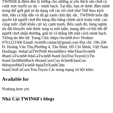
TWIN68 là điểm đến lý tưởng cho những ai yêu thích sân chơi cá
cược trực tuyến uy tín – minh bạch. Tại đây, bạn sẽ được đắm mình
trong thế giới giải trí đa dạng với các trò chơi như Thể thao kịch
tính, bắn cá hấp dẫn và đá gà xanh chín đặc sắc. TWIN68 luôn đặt
quyền lợi người chơi lên hàng đầu bằng chính sách hoàn cược cao
cùng mức chiết khấu cực kỳ cạnh tranh. Bên cạnh đó, hàng nghìn
ưu đãi khuyến mãi được tung ra mỗi tuần, mang đến cơ hội lớn để
người chơi nhận thưởng, giải trí và thắng lớn một cách minh bạch.
Thông tin liên hệ: Trang Chủ: https://twin68.live/ Hotline:
0761223368 Email: twin68.contact@gmail.com Địa chỉ: 196-206
Đ. Hoàng Văn Thụ,Phường 4, Tân Bình, Hồ Chí Minh, Việt Nam
Hashtags: #nhaCaiTWIN68 #twin68live #theThaoTwin68
#banCaTwin68 #daGaTwin68 #sanChoiTrucTuyenUyTin
#sanChoiMinhBach #hoanCuocCao #chietKhauCao
#khuyenMaiTwin68 #giaiTriXanhChin
#sanChoiCaCuocTrucTuyen Các trang mạng xã hội khác:
Available for
Nothing here yet.
Nhà Cái TWIN68's blogs