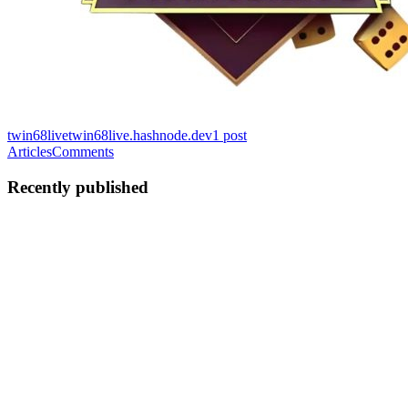
twin68live
twin68live.hashnode.dev
1
post
Articles
Comments
Recently published
NC
Nhà Cái TWIN68
in
twin68live.hashnode.dev
·
Jun 15, 2025
· 2
min read
twin68live
Không chỉ là Nhà Cái đơn thuần, TWIN68 là biểu tượng cho sân
chơi cá cược trực tuyến uy tín – minh bạch, nơi mọi hoạt động đều
rõ ràng và công bằng. Các trò chơi nổi bật như Thể thao gay cấn,
bắn cá đồ họa bắt mắt, hay đá gà xanh chín hấp dẫn đều đượ...
0
0