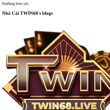
Nothing here yet.
Nhà Cái TWIN68's blogs