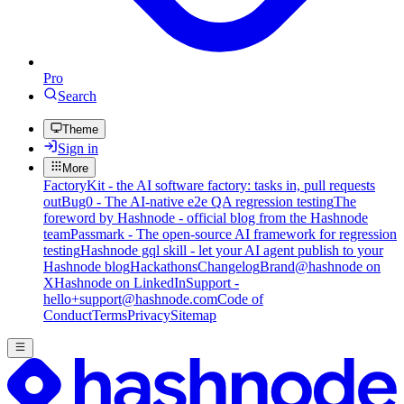
Pro
Search
Theme
Sign in
More
FactoryKit - the AI software factory: tasks in, pull requests
out
Bug0 - The AI-native e2e QA regression testing
The
foreword by Hashnode - official blog from the Hashnode
team
Passmark - The open-source AI framework for regression
testing
Hashnode gql skill - let your AI agent publish to your
Hashnode blog
Hackathons
Changelog
Brand
@hashnode on
X
Hashnode on LinkedIn
Support -
hello+support@hashnode.com
Code of
Conduct
Terms
Privacy
Sitemap