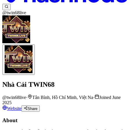
@twin68live
Nhà Cái TWIN68
@
twin68live
·
Tân Bình, Hồ Chí Minh, Việt Na
·
Joined June
2025
Website
Share
About