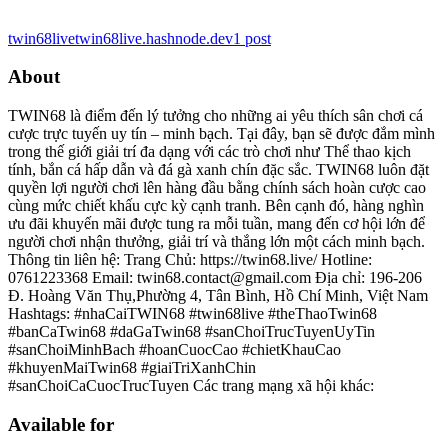
twin68live
twin68live.hashnode.dev
1
post
About
TWIN68 là điểm đến lý tưởng cho những ai yêu thích sân chơi cá
cược trực tuyến uy tín – minh bạch. Tại đây, bạn sẽ được đắm mình
trong thế giới giải trí đa dạng với các trò chơi như Thể thao kịch
tính, bắn cá hấp dẫn và đá gà xanh chín đặc sắc. TWIN68 luôn đặt
quyền lợi người chơi lên hàng đầu bằng chính sách hoàn cược cao
cùng mức chiết khấu cực kỳ cạnh tranh. Bên cạnh đó, hàng nghìn
ưu đãi khuyến mãi được tung ra mỗi tuần, mang đến cơ hội lớn để
người chơi nhận thưởng, giải trí và thắng lớn một cách minh bạch.
Thông tin liên hệ: Trang Chủ: https://twin68.live/ Hotline:
0761223368 Email: twin68.contact@gmail.com Địa chỉ: 196-206
Đ. Hoàng Văn Thụ,Phường 4, Tân Bình, Hồ Chí Minh, Việt Nam
Hashtags: #nhaCaiTWIN68 #twin68live #theThaoTwin68
#banCaTwin68 #daGaTwin68 #sanChoiTrucTuyenUyTin
#sanChoiMinhBach #hoanCuocCao #chietKhauCao
#khuyenMaiTwin68 #giaiTriXanhChin
#sanChoiCaCuocTrucTuyen Các trang mạng xã hội khác:
Available for