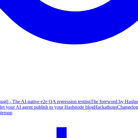
ug0 - The AI-native e2e QA regression testing
The foreword by Hashno
 let your AI agent publish to your Hashnode blog
Hackathons
Changelo
itemap