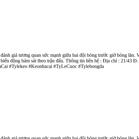
đánh giá tương quan sức mạnh giữa hai đội bóng trước giờ bóng lăn. 
g biến động bám sát theo trận đấu. Thông tin liên hệ : Địa chỉ : 21/
haCai #Tylekeo #Keonhacai #TyLeCuoc #Tylebongda
đánh giá tương quan sức mạnh giữa hai đội bóng trước giờ bóng lăn. 