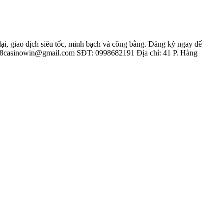
 đại, giao dịch siêu tốc, minh bạch và công bằng. Đăng ký ngay để
 u888casinowin@gmail.com SĐT: 0998682191 Địa chỉ: 41 P. Hàng