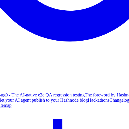
ug0 - The AI-native e2e QA regression testing
The foreword by Hashno
 let your AI agent publish to your Hashnode blog
Hackathons
Changelo
itemap