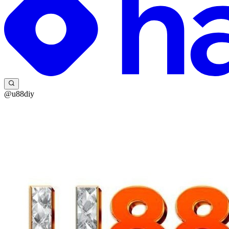
@u88diy