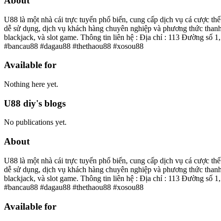
About
U88 là một nhà cái trực tuyến phổ biến, cung cấp dịch vụ cá cược thể
dễ sử dụng, dịch vụ khách hàng chuyên nghiệp và phương thức thanh to
blackjack, và slot game. Thông tin liên hệ : Địa chỉ : 113 Đường 
#bancau88 #dagau88 #thethaou88 #xosou88
Available for
Nothing here yet.
U88 diy's blogs
No publications yet.
About
U88 là một nhà cái trực tuyến phổ biến, cung cấp dịch vụ cá cược thể
dễ sử dụng, dịch vụ khách hàng chuyên nghiệp và phương thức thanh to
blackjack, và slot game. Thông tin liên hệ : Địa chỉ : 113 Đường 
#bancau88 #dagau88 #thethaou88 #xosou88
Available for