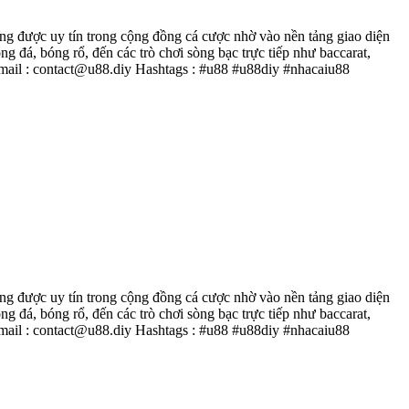
dựng được uy tín trong cộng đồng cá cược nhờ vào nền tảng giao diện
g đá, bóng rổ, đến các trò chơi sòng bạc trực tiếp như baccarat,
Email : contact@u88.diy Hashtags : #u88 #u88diy #nhacaiu88
dựng được uy tín trong cộng đồng cá cược nhờ vào nền tảng giao diện
g đá, bóng rổ, đến các trò chơi sòng bạc trực tiếp như baccarat,
Email : contact@u88.diy Hashtags : #u88 #u88diy #nhacaiu88