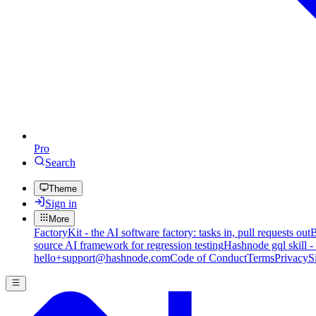
Pro
Search
Theme
Sign in
More
FactoryKit - the AI software factory: tasks in, pull requests out
B
source AI framework for regression testing
Hashnode gql skill -
hello+support@hashnode.com
Code of Conduct
Terms
Privacy
S