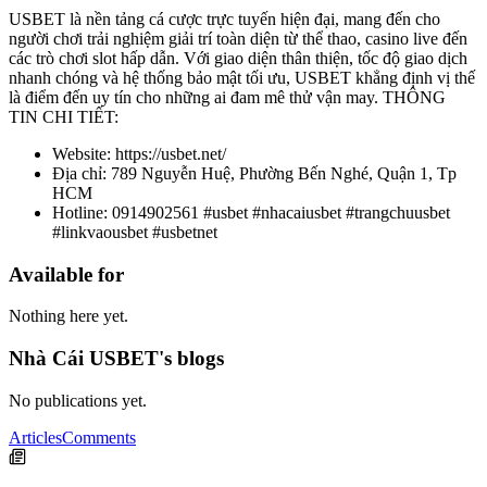
USBET là nền tảng cá cược trực tuyến hiện đại, mang đến cho
người chơi trải nghiệm giải trí toàn diện từ thể thao, casino live đến
các trò chơi slot hấp dẫn. Với giao diện thân thiện, tốc độ giao dịch
nhanh chóng và hệ thống bảo mật tối ưu, USBET khẳng định vị thế
là điểm đến uy tín cho những ai đam mê thử vận may. THÔNG
TIN CHI TIẾT:
Website: https://usbet.net/
Địa chỉ: 789 Nguyễn Huệ, Phường Bến Nghé, Quận 1, Tp
HCM
Hotline: 0914902561 #usbet #nhacaiusbet #trangchuusbet
#linkvaousbet #usbetnet
Available for
Nothing here yet.
Nhà Cái USBET's blogs
No publications yet.
Articles
Comments