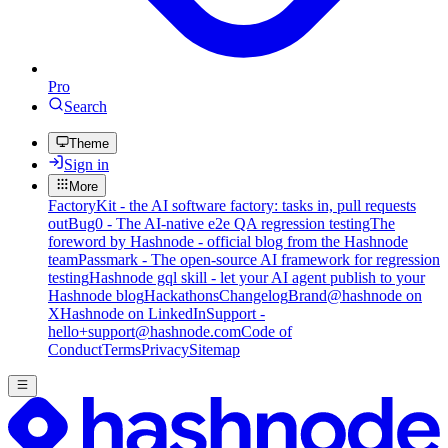
Pro
Search
Theme
Sign in
More
FactoryKit - the AI software factory: tasks in, pull requests
out
Bug0 - The AI-native e2e QA regression testing
The
foreword by Hashnode - official blog from the Hashnode
team
Passmark - The open-source AI framework for regression
testing
Hashnode gql skill - let your AI agent publish to your
Hashnode blog
Hackathons
Changelog
Brand
@hashnode on
X
Hashnode on LinkedIn
Support -
hello+support@hashnode.com
Code of
Conduct
Terms
Privacy
Sitemap