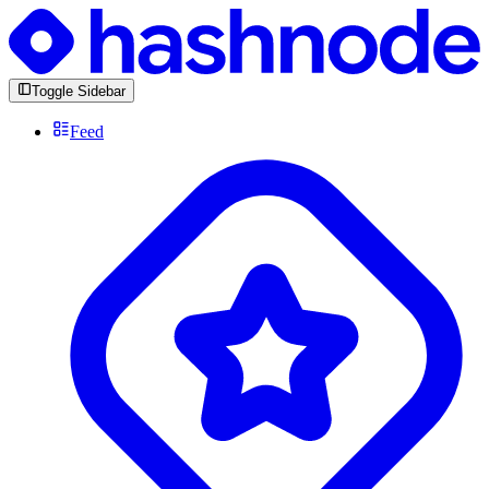
Toggle Sidebar
Feed