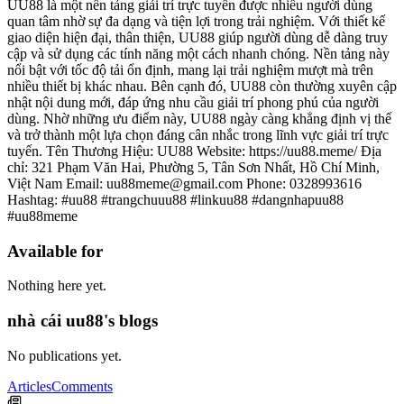
UU88 là một nền tảng giải trí trực tuyến được nhiều người dùng
quan tâm nhờ sự đa dạng và tiện lợi trong trải nghiệm. Với thiết kế
giao diện hiện đại, thân thiện, UU88 giúp người dùng dễ dàng truy
cập và sử dụng các tính năng một cách nhanh chóng. Nền tảng này
nổi bật với tốc độ tải ổn định, mang lại trải nghiệm mượt mà trên
nhiều thiết bị khác nhau. Bên cạnh đó, UU88 còn thường xuyên cập
nhật nội dung mới, đáp ứng nhu cầu giải trí phong phú của người
dùng. Nhờ những ưu điểm này, UU88 ngày càng khẳng định vị thế
và trở thành một lựa chọn đáng cân nhắc trong lĩnh vực giải trí trực
tuyến. Tên Thương Hiệu: UU88 Website: https://uu88.meme/ Địa
chỉ: 321 Phạm Văn Hai, Phường 5, Tân Sơn Nhất, Hồ Chí Minh,
Việt Nam Email: uu88meme@gmail.com Phone: 0328993616
Hashtag: #uu88 #trangchuuu88 #linkuu88 #dangnhapuu88
#uu88meme
Available for
Nothing here yet.
nhà cái uu88's blogs
No publications yet.
Articles
Comments