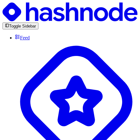
Toggle Sidebar
Feed