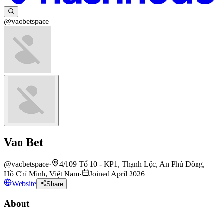
@vaobetspace
Vao Bet
@
vaobetspace
·
4/109 Tổ 10 - KP1, Thạnh Lộc, An Phú Đông,
Hồ Chí Minh, Việt Nam
·
Joined April 2026
Website
Share
About