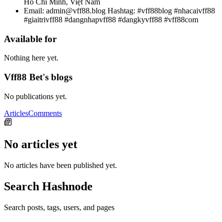
Hồ Chí Minh, Việt Nam
Email: admin@vff88.blog Hashtag: #vff88blog #nhacaivff88
#giaitrivff88 #dangnhapvff88 #dangkyvff88 #vff88com
Available for
Nothing here yet.
Vff88 Bet's blogs
No publications yet.
Articles
Comments
No articles yet
No articles have been published yet.
Search Hashnode
Search posts, tags, users, and pages