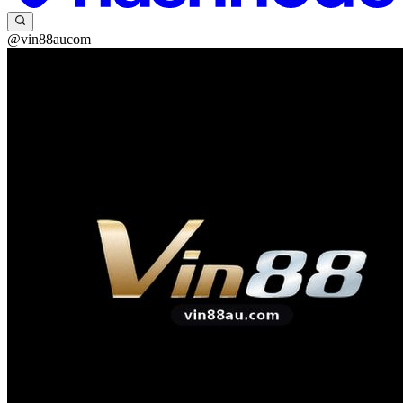
@vin88aucom