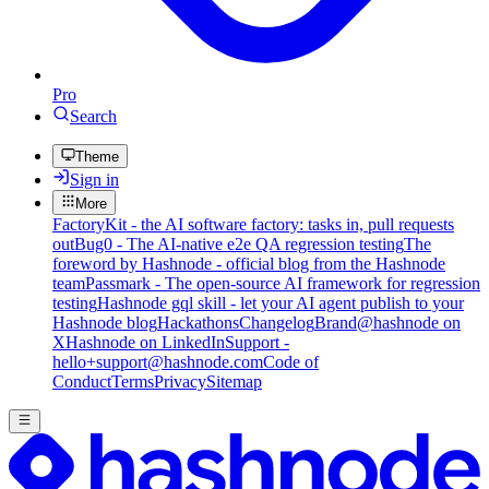
Pro
Search
Theme
Sign in
More
FactoryKit - the AI software factory: tasks in, pull requests
out
Bug0 - The AI-native e2e QA regression testing
The
foreword by Hashnode - official blog from the Hashnode
team
Passmark - The open-source AI framework for regression
testing
Hashnode gql skill - let your AI agent publish to your
Hashnode blog
Hackathons
Changelog
Brand
@hashnode on
X
Hashnode on LinkedIn
Support -
hello+support@hashnode.com
Code of
Conduct
Terms
Privacy
Sitemap