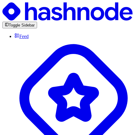
Toggle Sidebar
Feed