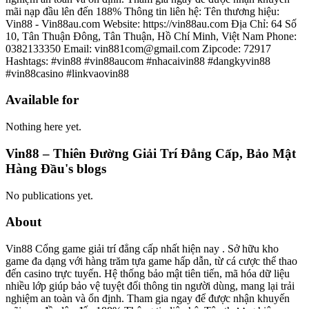
mãi nạp đầu lên đến 188% Thông tin liên hệ: Tên thương hiệu:
Vin88 - Vin88au.com Website: https://vin88au.com Địa Chỉ: 64 Số
10, Tân Thuận Đông, Tân Thuận, Hồ Chí Minh, Việt Nam Phone:
0382133350 Email: vin881com@gmail.com Zipcode: 72917
Hashtags: #vin88 #vin88aucom #nhacaivin88 #dangkyvin88
#vin88casino #linkvaovin88
Available for
Nothing here yet.
Vin88 – Thiên Đường Giải Trí Đẳng Cấp, Bảo Mật
Hàng Đầu's blogs
No publications yet.
About
Vin88 Cổng game giải trí đẳng cấp nhất hiện nay . Sở hữu kho
game đa dạng với hàng trăm tựa game hấp dẫn, từ cá cược thể thao
đến casino trực tuyến. Hệ thống bảo mật tiên tiến, mã hóa dữ liệu
nhiều lớp giúp bảo vệ tuyệt đối thông tin người dùng, mang lại trải
nghiệm an toàn và ổn định. Tham gia ngay để được nhận khuyến