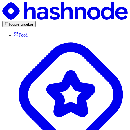
Toggle Sidebar
Feed