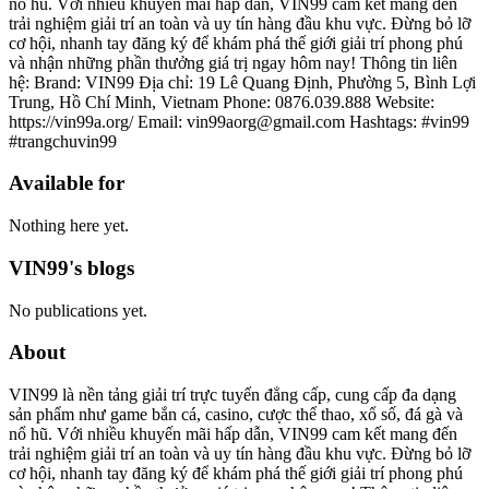
nổ hũ. Với nhiều khuyến mãi hấp dẫn, VIN99 cam kết mang đến
trải nghiệm giải trí an toàn và uy tín hàng đầu khu vực. Đừng bỏ lỡ
cơ hội, nhanh tay đăng ký để khám phá thế giới giải trí phong phú
và nhận những phần thưởng giá trị ngay hôm nay! Thông tin liên
hệ: Brand: VIN99 Địa chỉ: 19 Lê Quang Định, Phường 5, Bình Lợi
Trung, Hồ Chí Minh, Vietnam Phone: 0876.039.888 Website:
https://vin99a.org/ Email: vin99aorg@gmail.com Hashtags: #vin99
#trangchuvin99
Available for
Nothing here yet.
VIN99's blogs
No publications yet.
About
VIN99 là nền tảng giải trí trực tuyến đẳng cấp, cung cấp đa dạng
sản phẩm như game bắn cá, casino, cược thể thao, xổ số, đá gà và
nổ hũ. Với nhiều khuyến mãi hấp dẫn, VIN99 cam kết mang đến
trải nghiệm giải trí an toàn và uy tín hàng đầu khu vực. Đừng bỏ lỡ
cơ hội, nhanh tay đăng ký để khám phá thế giới giải trí phong phú