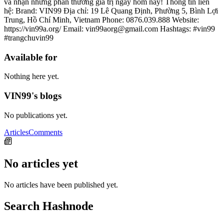
và nhận những phần thưởng giá trị ngay hôm nay! Thông tin liên
hệ: Brand: VIN99 Địa chỉ: 19 Lê Quang Định, Phường 5, Bình Lợi
Trung, Hồ Chí Minh, Vietnam Phone: 0876.039.888 Website:
https://vin99a.org/ Email: vin99aorg@gmail.com Hashtags: #vin99
#trangchuvin99
Available for
Nothing here yet.
VIN99's blogs
No publications yet.
Articles
Comments
No articles yet
No articles have been published yet.
Search Hashnode