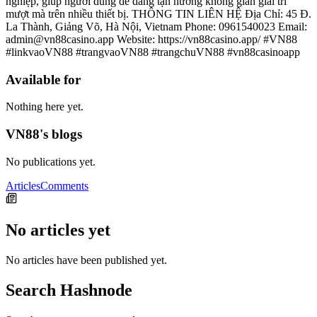
nghiệp, giúp người dùng dễ dàng tận hưởng không gian giải trí
mượt mà trên nhiều thiết bị. THÔNG TIN LIÊN HỆ Địa Chỉ: 45 Đ.
La Thành, Giảng Võ, Hà Nội, Vietnam Phone: 0961540023 Email:
admin@vn88casino.app Website: https://vn88casino.app/ #VN88
#linkvaoVN88 #trangvaoVN88 #trangchuVN88 #vn88casinoapp
Available for
Nothing here yet.
VN88's blogs
No publications yet.
Articles
Comments
No articles yet
No articles have been published yet.
Search Hashnode