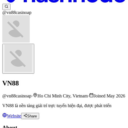
@vn88casinoap
VN88
@
vn88casinoap
·
Ho Chi Minh City, Vietnam
·
Joined May 2026
VN88 là nền tảng giải trí trực tuyến hiện đại, được phát triển
Website
Share
About