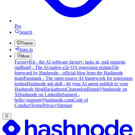
Pro
Search
Theme
Sign in
More
FactoryKit - the AI software factory: tasks in, pull requests
out
Bug0 - The AI-native e2e QA regression testing
The
foreword by Hashnode - official blog from the Hashnode
team
Passmark - The open-source AI framework for regression
testing
Hashnode gql skill - let your AI agent publish to your
Hashnode blog
Hackathons
Changelog
Brand
@hashnode on
X
Hashnode on LinkedIn
Support -
hello+support@hashnode.com
Code of
Conduct
Terms
Privacy
Sitemap