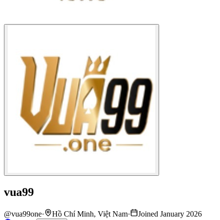
vua99
@
vua99one
·
Hồ Chí Minh, Việt Nam
·
Joined January 2026