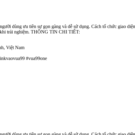
người dùng ưu tiên sự gọn gàng và dễ sử dụng. Cách tổ chức giao diệ
à khi trải nghiệm. THÔNG TIN CHI TIẾT:
nh, Việt Nam
linkvaovua99 #vua99one
người dùng ưu tiên sự gọn gàng và dễ sử dụng. Cách tổ chức giao diệ