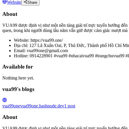
Website
Share
About
VUA99 được định vị như một nền tảng giải trí trực tuyến hướng đến 
quen, trong khi người dùng lâu năm vẫn giữ được cảm giác mượt m
Website: https://vua99.one/
Địa chỉ: 127 Lã Xuân Oai, P, Thủ Đức, Thành phố Hồ Chí Mi
Email: vua99one@gmail.com
Hotline: 0914228901 #vua99 #nhacaivua99 #trangchuvua99 #
Available for
Nothing here yet.
vua99's blogs
vua99one
vua99one.hashnode.dev
1
post
About
VUA99 được định vị như một nền tảng giải trí trực tuyến hướng đến 