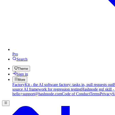
Pro
Search
Theme
Sign in
More
FactoryKit - the AI software factory: tasks in, pull requests out
B
source AI framework for regression testing
Hashnode gql skill -
hello+support@hashnode.com
Code of Conduct
Terms
Privacy
S