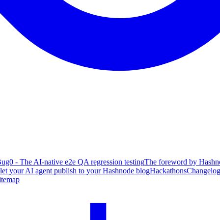
ug0 - The AI-native e2e QA regression testing
The foreword by Hashno
 let your AI agent publish to your Hashnode blog
Hackathons
Changelo
itemap