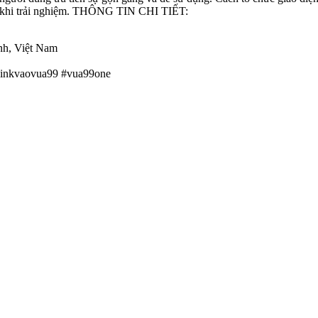
à khi trải nghiệm. THÔNG TIN CHI TIẾT:
nh, Việt Nam
linkvaovua99 #vua99one