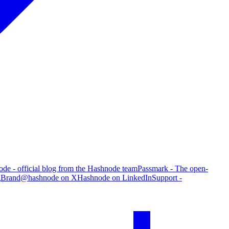
de - official blog from the Hashnode team
Passmark - The open-
g
Brand
@hashnode on X
Hashnode on LinkedIn
Support -