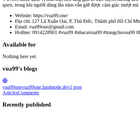
quen, trong khi người dùng lâu năm vẫn giữ được cảm giác mượt m
Website: https://vua99.one/
Địa chỉ: 127 Lã Xuân Oai, P, Thủ Đức, Thành phố Hồ Chí Mi
Email: vua99one@gmail.com
Hotline: 0914228901 #vua99 #nhacaivua99 #trangchuvua99 #
Available for
Nothing here yet.
vua99's blogs
vua99one
vua99one.hashnode.dev
1
post
Articles
Comments
Recently published
V
vua99
in
vua99one.hashnode.dev
·
Jan 25
· 2 min read
Nhà Cái VUA99