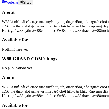
Website
Share
About
W88 là nhà cái cá cược trực tuyến uy tín, được đông đảo người chơi 
cược thể thao, slot game và nhiều trò chơi hấp dẫn khác, đáp ứng 
Hastag: #w88uytin #w88chinhthuc #w88link #w88nhacai #w88tructuy
Available for
Nothing here yet.
W88 GRAND COM's blogs
No publications yet.
About
W88 là nhà cái cá cược trực tuyến uy tín, được đông đảo người chơi 
cược thể thao, slot game và nhiều trò chơi hấp dẫn khác, đáp ứng 
Hastag: #w88uytin #w88chinhthuc #w88link #w88nhacai #w88tructuy
Available for