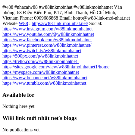
#w88 #nhacaiw88 #w88linkmoinhat #w88linkmoinhatnet Văn
phòng: 68 Điện Biên Phủ, P.17, Bình Thạnh, Hồ Chí Minh,
Vietnam Phone: 0909686868 Email: hotro@w88-link-moi-nhat.net
Website
W88
:
https://w88-link-moi-nhat.net/
Social:
https://www.instagram.com/w88linkmoinhatnet
https://www.youtube.com/@w88linkmoinhatnet
https://www.facebook.com/w88linkmoinhatnet
https://www.pinterest.com/w88linkmoinhatnet/
https://www.twitch.tv/w88linkmoinhatnet
https://500px.com/p/w88linkmoinhatnet
https://trello.com/w/w88linkmoinhatnet1
https://sites.google.com/view/w88linkmoinhatnet1/home
https://myspace.com/w88linkmoinhatnet
https://www.behance.net/w88linkmoinhatnet
https://www.tumblr.com/w88linkmoinhatnet
Available for
Nothing here yet.
W88 link mới nhất net's blogs
No publications yet.