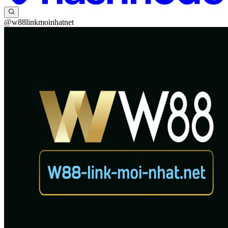
@w88linkmoinhatnet