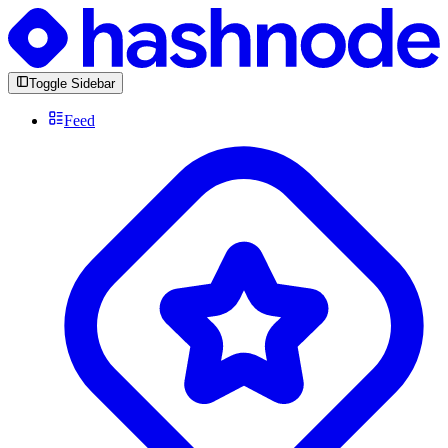
Toggle Sidebar
Feed