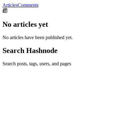
Articles
Comments
No articles yet
No articles have been published yet.
Search Hashnode
Search posts, tags, users, and pages