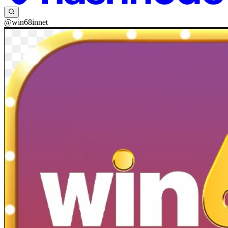
@win68innet