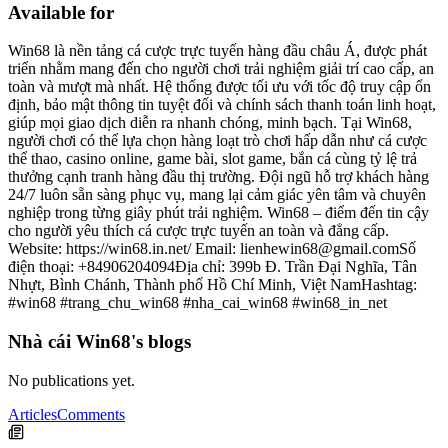
Available for
Win68 là nền tảng cá cược trực tuyến hàng đầu châu Á, được phát
triển nhằm mang đến cho người chơi trải nghiệm giải trí cao cấp, an
toàn và mượt mà nhất. Hệ thống được tối ưu với tốc độ truy cập ổn
định, bảo mật thông tin tuyệt đối và chính sách thanh toán linh hoạt,
giúp mọi giao dịch diễn ra nhanh chóng, minh bạch. Tại Win68,
người chơi có thể lựa chọn hàng loạt trò chơi hấp dẫn như cá cược
thể thao, casino online, game bài, slot game, bắn cá cùng tỷ lệ trả
thưởng cạnh tranh hàng đầu thị trường. Đội ngũ hỗ trợ khách hàng
24/7 luôn sẵn sàng phục vụ, mang lại cảm giác yên tâm và chuyên
nghiệp trong từng giây phút trải nghiệm. Win68 – điểm đến tin cậy
cho người yêu thích cá cược trực tuyến an toàn và đẳng cấp.
Website: https://win68.in.net/ Email: lienhewin68@gmail.comSố
điện thoại: +84906204094Địa chỉ: 399b Đ. Trần Đại Nghĩa, Tân
Nhựt, Bình Chánh, Thành phố Hồ Chí Minh, Việt NamHashtag:
#win68 #trang_chu_win68 #nha_cai_win68 #win68_in_net
Nhà cái Win68's blogs
No publications yet.
Articles
Comments