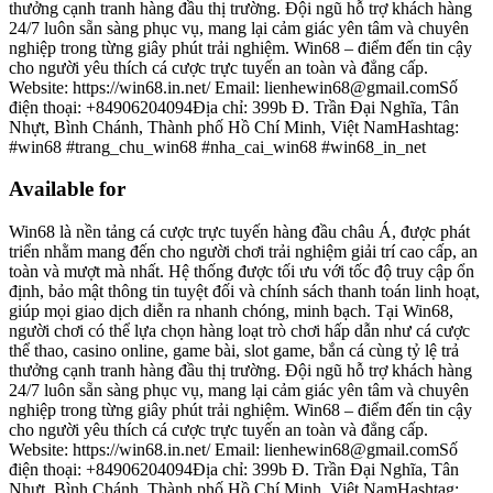
thưởng cạnh tranh hàng đầu thị trường. Đội ngũ hỗ trợ khách hàng
24/7 luôn sẵn sàng phục vụ, mang lại cảm giác yên tâm và chuyên
nghiệp trong từng giây phút trải nghiệm. Win68 – điểm đến tin cậy
cho người yêu thích cá cược trực tuyến an toàn và đẳng cấp.
Website: https://win68.in.net/ Email: lienhewin68@gmail.comSố
điện thoại: +84906204094Địa chỉ: 399b Đ. Trần Đại Nghĩa, Tân
Nhựt, Bình Chánh, Thành phố Hồ Chí Minh, Việt NamHashtag:
#win68 #trang_chu_win68 #nha_cai_win68 #win68_in_net
Available for
Win68 là nền tảng cá cược trực tuyến hàng đầu châu Á, được phát
triển nhằm mang đến cho người chơi trải nghiệm giải trí cao cấp, an
toàn và mượt mà nhất. Hệ thống được tối ưu với tốc độ truy cập ổn
định, bảo mật thông tin tuyệt đối và chính sách thanh toán linh hoạt,
giúp mọi giao dịch diễn ra nhanh chóng, minh bạch. Tại Win68,
người chơi có thể lựa chọn hàng loạt trò chơi hấp dẫn như cá cược
thể thao, casino online, game bài, slot game, bắn cá cùng tỷ lệ trả
thưởng cạnh tranh hàng đầu thị trường. Đội ngũ hỗ trợ khách hàng
24/7 luôn sẵn sàng phục vụ, mang lại cảm giác yên tâm và chuyên
nghiệp trong từng giây phút trải nghiệm. Win68 – điểm đến tin cậy
cho người yêu thích cá cược trực tuyến an toàn và đẳng cấp.
Website: https://win68.in.net/ Email: lienhewin68@gmail.comSố
điện thoại: +84906204094Địa chỉ: 399b Đ. Trần Đại Nghĩa, Tân
Nhựt, Bình Chánh, Thành phố Hồ Chí Minh, Việt NamHashtag: