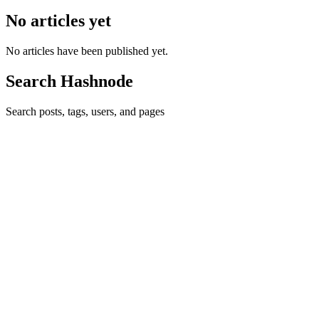
No articles yet
No articles have been published yet.
Search Hashnode
Search posts, tags, users, and pages