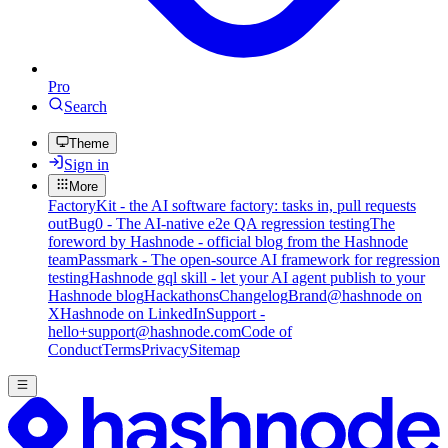
Pro
Search
Theme
Sign in
More
FactoryKit - the AI software factory: tasks in, pull requests
out
Bug0 - The AI-native e2e QA regression testing
The
foreword by Hashnode - official blog from the Hashnode
team
Passmark - The open-source AI framework for regression
testing
Hashnode gql skill - let your AI agent publish to your
Hashnode blog
Hackathons
Changelog
Brand
@hashnode on
X
Hashnode on LinkedIn
Support -
hello+support@hashnode.com
Code of
Conduct
Terms
Privacy
Sitemap