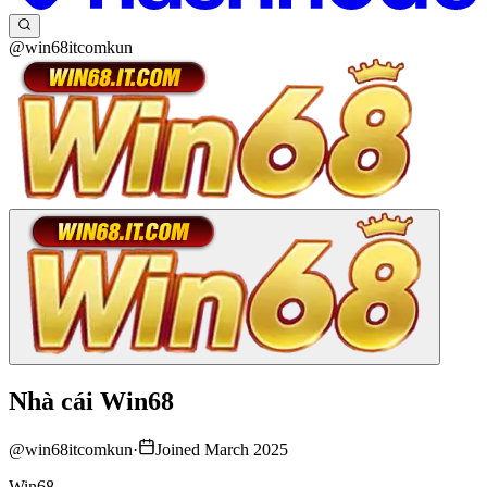
@win68itcomkun
Nhà cái Win68
@
win68itcomkun
·
Joined March 2025
Win68