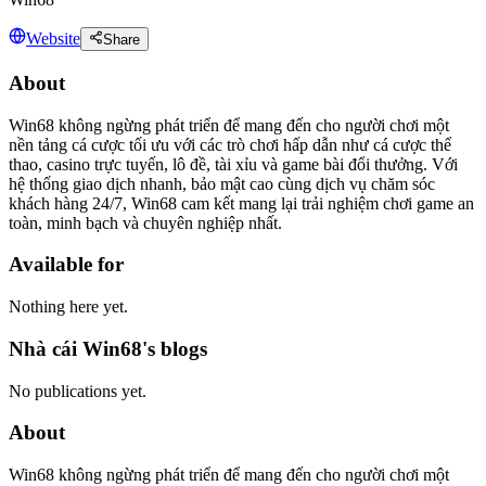
Website
Share
About
Win68 không ngừng phát triển để mang đến cho người chơi một
nền tảng cá cược tối ưu với các trò chơi hấp dẫn như cá cược thể
thao, casino trực tuyến, lô đề, tài xỉu và game bài đổi thưởng. Với
hệ thống giao dịch nhanh, bảo mật cao cùng dịch vụ chăm sóc
khách hàng 24/7, Win68 cam kết mang lại trải nghiệm chơi game an
toàn, minh bạch và chuyên nghiệp nhất.
Available for
Nothing here yet.
Nhà cái Win68's blogs
No publications yet.
About
Win68 không ngừng phát triển để mang đến cho người chơi một