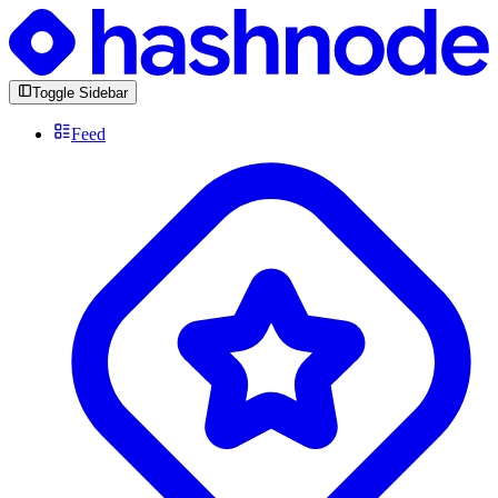
Toggle Sidebar
Feed