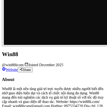
Win88
@
win88licom
·
Joined December 2025
Website
Share
About
Win88 là một nền tảng giải trí trực tuyến được nhiều người biết đến
nhờ giao diện hiện đại và cách tổ chức nội dung đa dạng. Win88
mang đến trải nghiệm các dịch vụ giải trí kỹ thuật số với tốc độ truy
cập nhanh và giao diện dễ thao tác. Website: https://win88li.com/
Email: win88licom@gmail.com Hotline: 0975334720 Địa chỉ: 128