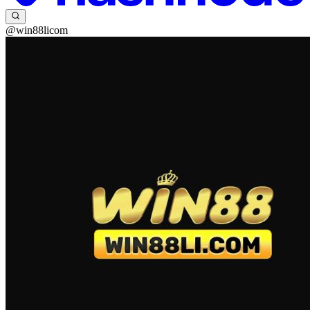
@win88licom