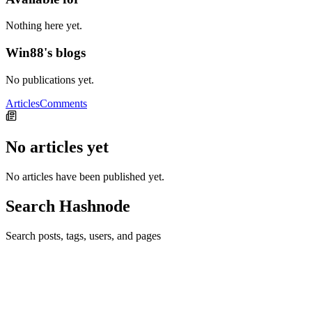
Nothing here yet.
Win88's blogs
No publications yet.
Articles
Comments
No articles yet
No articles have been published yet.
Search Hashnode
Search posts, tags, users, and pages