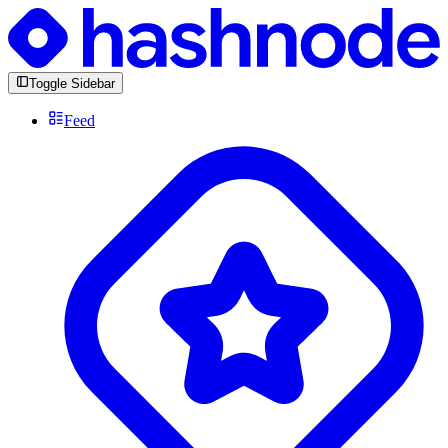
Toggle Sidebar
Feed