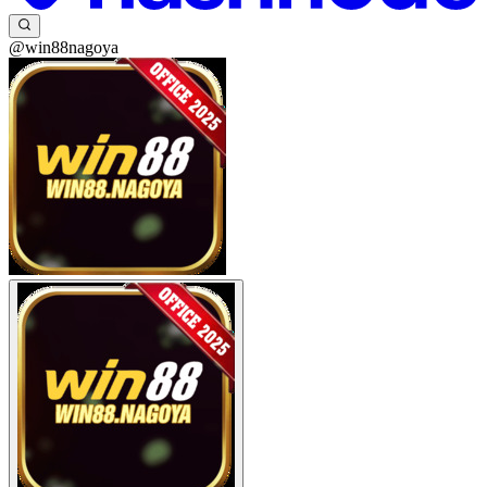
@win88nagoya