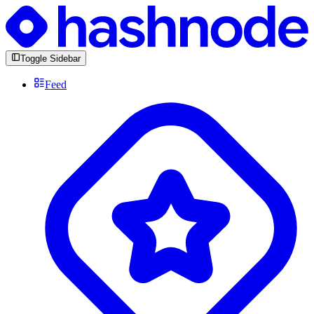
Toggle Sidebar
Feed