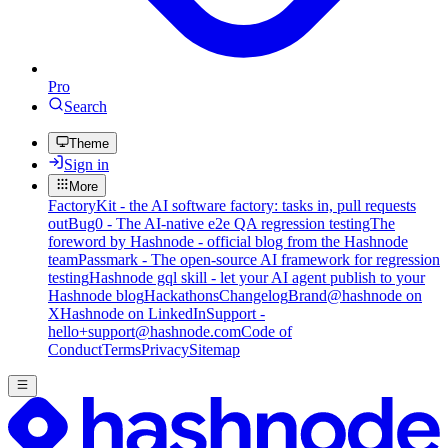
Pro
Search
Theme
Sign in
More
FactoryKit - the AI software factory: tasks in, pull requests
out
Bug0 - The AI-native e2e QA regression testing
The
foreword by Hashnode - official blog from the Hashnode
team
Passmark - The open-source AI framework for regression
testing
Hashnode gql skill - let your AI agent publish to your
Hashnode blog
Hackathons
Changelog
Brand
@hashnode on
X
Hashnode on LinkedIn
Support -
hello+support@hashnode.com
Code of
Conduct
Terms
Privacy
Sitemap