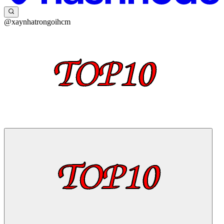
@xaynhatrongoihcm