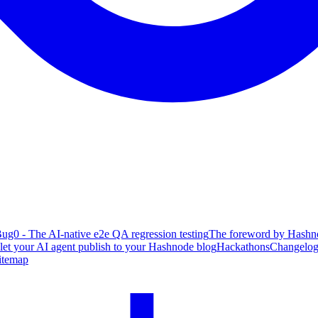
ug0 - The AI-native e2e QA regression testing
The foreword by Hashno
 let your AI agent publish to your Hashnode blog
Hackathons
Changelo
itemap