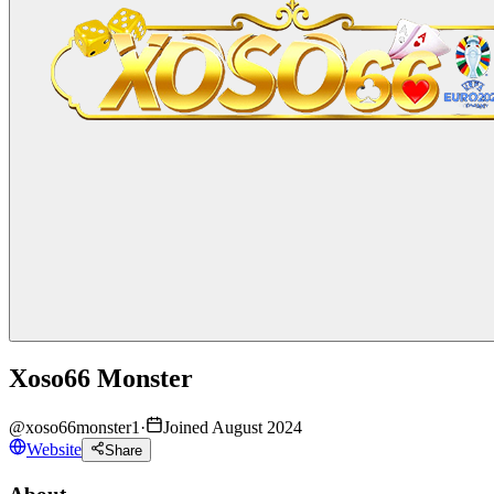
Xoso66 Monster
@
xoso66monster1
·
Joined August 2024
Website
Share