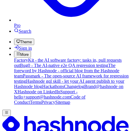
Pro
Search
Theme
Sign in
More
FactoryKit - the AI software factory: tasks in, pull requests
out
Bug0 - The AI-native e2e QA regression testing
The
foreword by Hashnode - official blog from the Hashnode
team
Passmark - The open-source AI framework for regression
testing
Hashnode gql skill - let your AI agent publish to your
Hashnode blog
Hackathons
Changelog
Brand
@hashnode on
X
Hashnode on LinkedIn
Support -
hello+support@hashnode.com
Code of
Conduct
Terms
Privacy
Sitemap