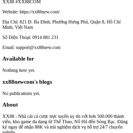
XX88 #XX88COM
Website: https://xx88new.com/
Địa Chỉ: 821 Đ. Ba Đình, Phường Hưng Phú, Quận 8, Hồ Chí
Minh, Việt Nam
Số Điện Thoại: 0914 881 231
Email: support@xx88new.com
Available for
Nothing here yet.
xx88newcom's blogs
No publications yet.
About
XX88 - Nhà cái cá cược trực tuyến uy tín với hơn 500.000 thành
viên, kho game đa dạng từ Thể Thao, Nổ Hũ đến Sòng Bạc. Đăng
ký ngay để nhận 88K và trải nghiệm dịch vụ hỗ trợ 24/7 chuyên
nghiệp.