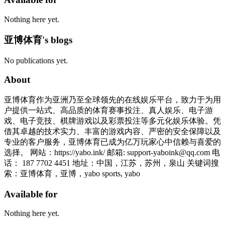
Nothing here yet.
亚博体育's blogs
No publications yet.
About
亚博体育作为亚洲乃至全球领先的在线娱乐平台，致力于为用
户提供一站式、高品质的体育赛事投注、真人娱乐、电子游
戏、电子竞技、棋牌游戏以及彩票投注等多元化娱乐体验。凭
借其卓越的技术实力、丰富的游戏内容、严密的安全保障以及
专业的客户服务，亚博体育已成为亿万玩家心中信赖与喜爱的
选择。 网站：https://yabo.ink/ 邮箱: support-yaboink@qq.com 电
话： 187 7702 4451 地址：中国，江苏，苏州，泉山 关键词搜
索：亚博体育，亚博，yabo sports, yabo
Available for
Nothing here yet.