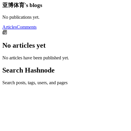
亚博体育's blogs
No publications yet.
Articles
Comments
No articles yet
No articles have been published yet.
Search Hashnode
Search posts, tags, users, and pages