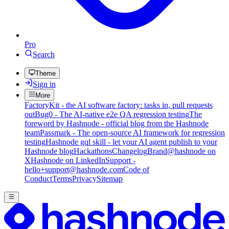
Pro
Search
Theme
Sign in
More
FactoryKit - the AI software factory: tasks in, pull requests
out
Bug0 - The AI-native e2e QA regression testing
The
foreword by Hashnode - official blog from the Hashnode
team
Passmark - The open-source AI framework for regression
testing
Hashnode gql skill - let your AI agent publish to your
Hashnode blog
Hackathons
Changelog
Brand
@hashnode on
X
Hashnode on LinkedIn
Support -
hello+support@hashnode.com
Code of
Conduct
Terms
Privacy
Sitemap