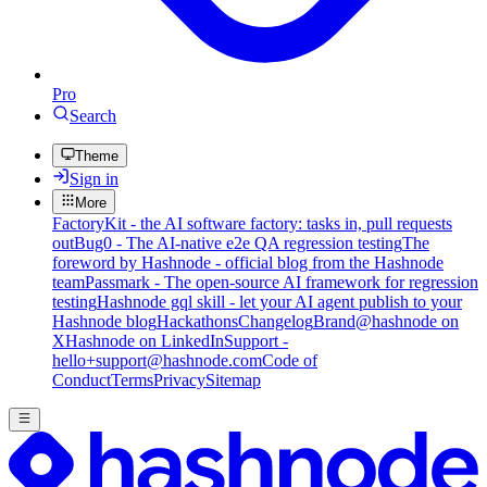
Pro
Search
Theme
Sign in
More
FactoryKit - the AI software factory: tasks in, pull requests
out
Bug0 - The AI-native e2e QA regression testing
The
foreword by Hashnode - official blog from the Hashnode
team
Passmark - The open-source AI framework for regression
testing
Hashnode gql skill - let your AI agent publish to your
Hashnode blog
Hackathons
Changelog
Brand
@hashnode on
X
Hashnode on LinkedIn
Support -
hello+support@hashnode.com
Code of
Conduct
Terms
Privacy
Sitemap