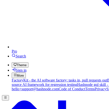
Pro
Search
Theme
Sign in
More
FactoryKit - the AI software factory: tasks in, pull requests out
B
source AI framework for regression testing
Hashnode gql skill -
hello+support@hashnode.com
Code of Conduct
Terms
Privacy
S