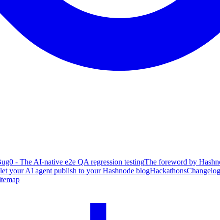
ug0 - The AI-native e2e QA regression testing
The foreword by Hashno
 let your AI agent publish to your Hashnode blog
Hackathons
Changelo
itemap