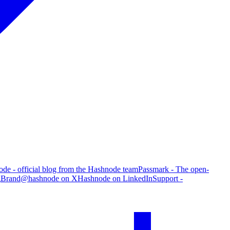
de - official blog from the Hashnode team
Passmark - The open-
g
Brand
@hashnode on X
Hashnode on LinkedIn
Support -