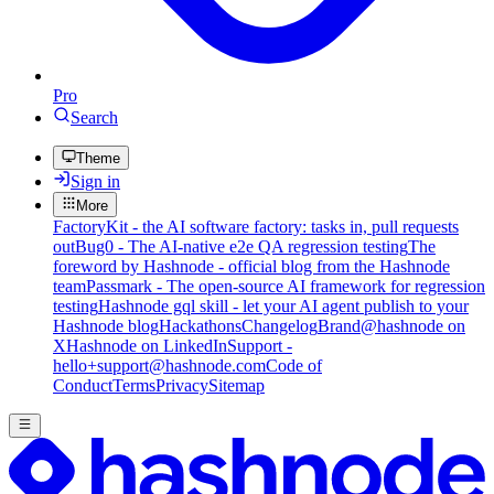
Pro
Search
Theme
Sign in
More
FactoryKit - the AI software factory: tasks in, pull requests
out
Bug0 - The AI-native e2e QA regression testing
The
foreword by Hashnode - official blog from the Hashnode
team
Passmark - The open-source AI framework for regression
testing
Hashnode gql skill - let your AI agent publish to your
Hashnode blog
Hackathons
Changelog
Brand
@hashnode on
X
Hashnode on LinkedIn
Support -
hello+support@hashnode.com
Code of
Conduct
Terms
Privacy
Sitemap