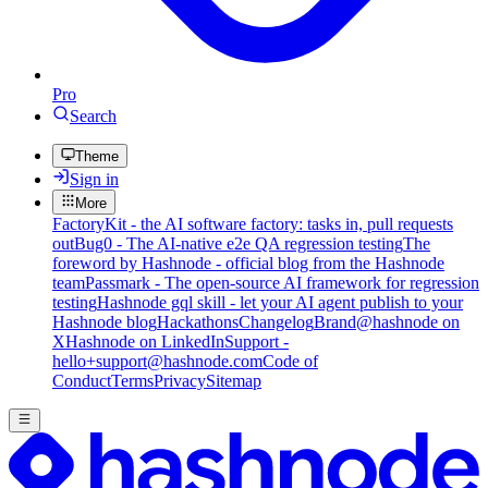
Pro
Search
Theme
Sign in
More
FactoryKit - the AI software factory: tasks in, pull requests
out
Bug0 - The AI-native e2e QA regression testing
The
foreword by Hashnode - official blog from the Hashnode
team
Passmark - The open-source AI framework for regression
testing
Hashnode gql skill - let your AI agent publish to your
Hashnode blog
Hackathons
Changelog
Brand
@hashnode on
X
Hashnode on LinkedIn
Support -
hello+support@hashnode.com
Code of
Conduct
Terms
Privacy
Sitemap