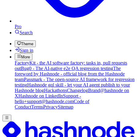
Pro
Search
Theme
Sign in
More
FactoryKit - the AI software factory: tasks in, pull requests
out
Bug0 - The AI-native e2e QA regression testing
The
foreword by Hashnode - official blog from the Hashnode
team
Passmark - The open-source AI framework for regression
testing
Hashnode gql skill - let your AI agent publish to your
Hashnode blog
Hackathons
Changelog
Brand
@hashnode on
X
Hashnode on LinkedIn
Support -
hello+support@hashnode.com
Code of
Conduct
Terms
Privacy
Sitemap