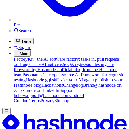
Pro
Search
Theme
Sign in
More
FactoryKit - the AI software factory: tasks in, pull requests
out
Bug0 - The AI-native e2e QA regression testing
The
foreword by Hashnode - official blog from the Hashnode
team
Passmark - The open-source AI framework for regression
testing
Hashnode gql skill - let your AI agent publish to your
Hashnode blog
Hackathons
Changelog
Brand
@hashnode on
X
Hashnode on LinkedIn
Support -
hello+support@hashnode.com
Code of
Conduct
Terms
Privacy
Sitemap