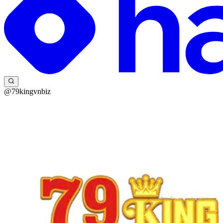
@79kingvnbiz