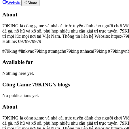
Website
Share
About
79KING là cổng game và nhà cái trực tuyến dành cho người chơi Việt 
đá gà, nổ hũ và xổ số, phù hợp nhiều nhu cầu giải trí trực tuyến. 79
trí mọi lúc mọi nơi tại Việt Nam. Thông tin liên hệ Website: http
Hotline: 0979979979
#79king #linkvao79king #trangchu79king #nhacai79king #79kingvn
Available for
Nothing here yet.
Cổng Game 79KING's blogs
No publications yet.
About
79KING là cổng game và nhà cái trực tuyến dành cho người chơi Việt 
đá gà, nổ hũ và xổ số, phù hợp nhiều nhu cầu giải trí trực tuyến. 79
trí mọi lúc mọi nơi tại Việt Nam. Thông tin liên hệ Website: http