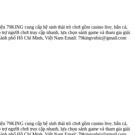
ệu 79KING cung cấp hệ sinh thái trò chơi gồm casino live, bắn cá,
ỗ trợ người chơi truy cập nhanh, lựa chọn sảnh game và tham gia giải
c, Thành phố Hồ Chí Minh, Việt Nam Email: 79kingvnbiz@gmail.com
ệu 79KING cung cấp hệ sinh thái trò chơi gồm casino live, bắn cá,
ỗ trợ người chơi truy cập nhanh, lựa chọn sảnh game và tham gia giải
c, Thành phố Hồ Chí Minh, Việt Nam Email: 79kingvnbiz@gmail.com