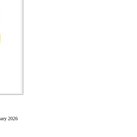
uary 2026