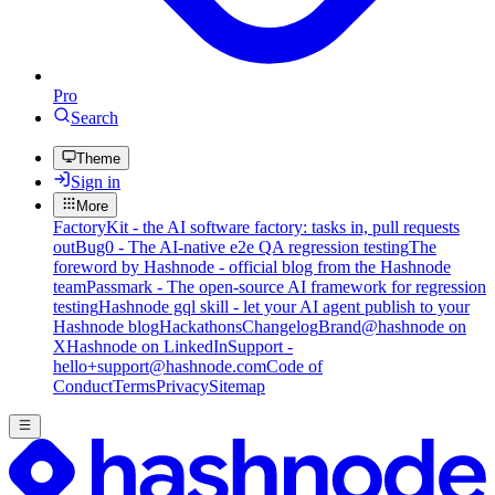
Pro
Search
Theme
Sign in
More
FactoryKit - the AI software factory: tasks in, pull requests
out
Bug0 - The AI-native e2e QA regression testing
The
foreword by Hashnode - official blog from the Hashnode
team
Passmark - The open-source AI framework for regression
testing
Hashnode gql skill - let your AI agent publish to your
Hashnode blog
Hackathons
Changelog
Brand
@hashnode on
X
Hashnode on LinkedIn
Support -
hello+support@hashnode.com
Code of
Conduct
Terms
Privacy
Sitemap