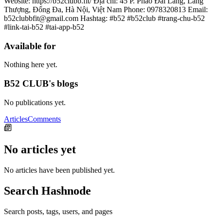
Website: https://b52clubb.fit/ Địa chỉ: 45 P. Pháo Đài Láng, Láng
Thượng, Đống Đa, Hà Nội, Việt Nam Phone: 0978320813 Email:
b52clubbfit@gmail.com Hashtag: #b52 #b52club #trang-chu-b52
#link-tai-b52 #tai-app-b52
Available for
Nothing here yet.
B52 CLUB's blogs
No publications yet.
Articles
Comments
No articles yet
No articles have been published yet.
Search Hashnode
Search posts, tags, users, and pages