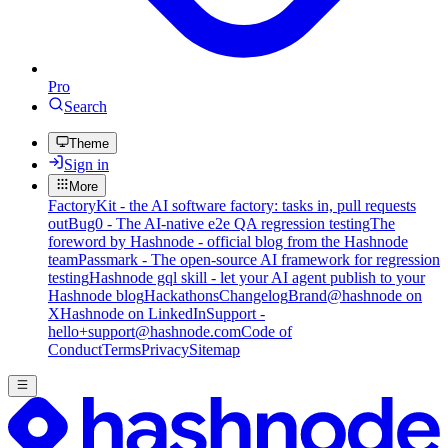
Pro
Search
Theme
Sign in
More
FactoryKit - the AI software factory: tasks in, pull requests
out
Bug0 - The AI-native e2e QA regression testing
The
foreword by Hashnode - official blog from the Hashnode
team
Passmark - The open-source AI framework for regression
testing
Hashnode gql skill - let your AI agent publish to your
Hashnode blog
Hackathons
Changelog
Brand
@hashnode on
X
Hashnode on LinkedIn
Support -
hello+support@hashnode.com
Code of
Conduct
Terms
Privacy
Sitemap