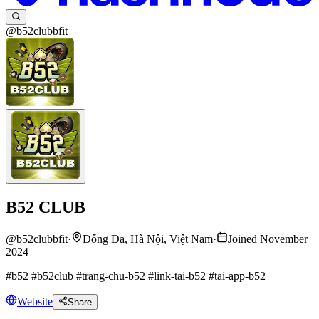
@b52clubbfit
B52 CLUB
@
b52clubbfit
·
Đống Đa, Hà Nội, Việt Nam
·
Joined November
2024
#b52 #b52club #trang-chu-b52 #link-tai-b52 #tai-app-b52
Website
Share