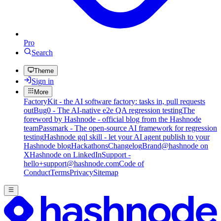
Pro
Search
Theme
Sign in
More
FactoryKit - the AI software factory: tasks in, pull requests
out
Bug0 - The AI-native e2e QA regression testing
The
foreword by Hashnode - official blog from the Hashnode
team
Passmark - The open-source AI framework for regression
testing
Hashnode gql skill - let your AI agent publish to your
Hashnode blog
Hackathons
Changelog
Brand
@hashnode on
X
Hashnode on LinkedIn
Support -
hello+support@hashnode.com
Code of
Conduct
Terms
Privacy
Sitemap