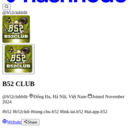
@b52clubbfit
B52 CLUB
@
b52clubbfit
·
Đống Đa, Hà Nội, Việt Nam
·
Joined November
2024
#b52 #b52club #trang-chu-b52 #link-tai-b52 #tai-app-b52
Website
Share