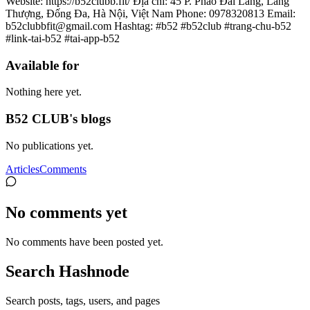
Website: https://b52clubb.fit/ Địa chỉ: 45 P. Pháo Đài Láng, Láng
Thượng, Đống Đa, Hà Nội, Việt Nam Phone: 0978320813 Email:
b52clubbfit@gmail.com Hashtag: #b52 #b52club #trang-chu-b52
#link-tai-b52 #tai-app-b52
Available for
Nothing here yet.
B52 CLUB's blogs
No publications yet.
Articles
Comments
No comments yet
No comments have been posted yet.
Search Hashnode
Search posts, tags, users, and pages